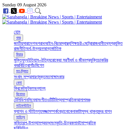
Sunday 09 August 2026
হোম
খবর
জাতীয়
সারাদেশ
অপরাধ
আইন-বিচার
স্বাস্থ্য
শিক্ষা
চট্ট-মেট্রো
রাজধানী
তথ্যপ্রযুক্তি
রাজনীতি
অর্থ-উন্নয়ন
আন্তর্জাতিক
ফিচার
মুক্তিযুদ্ধ
ইতিহাস-ঐতিহ্য
রোকেয়া সরণী
ধর্ম ও জীবন
প্রযুক্তি
চাকরির
খবর
বিচিত্রা
পাঁচমিশেল
মত-দ্বিমত
সংবাদ সম্প্রসারণ
মুক্তমত
সাক্ষাৎকার
খেলা
ক্রিকেট
ফুটবল
অন্যান্য
বিনোদন
টেলিভিশন
সিনেমা
সংগীত
ওটিটি
বিশ্ব
সাম্প্রতিক
আলাপ
মঞ্চ
লাইফস্টাইল
ফ্যাশন ও স্টাইল
গৃহসজ্জা
সম্পর্ক
বেড়ানো
কেনাকাটা
সুস্থ থাকুন
সুন্দর যাপন
সাহিত্য
কবিতা
গল্প-উপন্যাস
প্রবন্ধ
সংস্কৃতি-চিত্রকলা
বই
সাম্প্রতিক
ছবি
ভিডিও