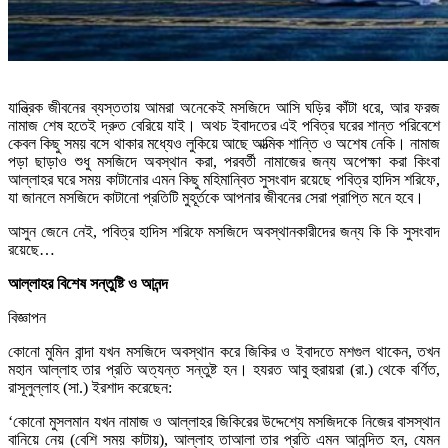
যান্ত্রিক জীবনের ব্যস্ততায় আমরা অনেকেই মসজিদে আসি ঘড়ির কাঁটা ধরে, আর ফরজ
নামাজ শেষ হতেই দ্রুত বেরিয়ে যাই। অথচ ইবাদতের এই পবিত্র ঘরের শান্ত পরিবেশে
কেবল কিছু সময় বসে থাকার মধ্যেও লুকিয়ে আছে আত্মিক শান্তি ও অশেষ নেকি। নামাজ
পড়া ছাড়াও শুধু মসজিদে অবস্থান করা, পরবর্তী নামাজের জন্য অপেক্ষা করা কিংবা
আল্লাহর ঘরে সময় কাটানোর এমন কিছু মহিমান্বিত সুসংবাদ রয়েছে পবিত্র হাদিস শরিফে,
যা জানলে মসজিদে কাটানো প্রতিটি মুহূর্তকে আপনার জীবনের সেরা প্রাপ্তি মনে হবে।
আসুন জেনে নেই, পবিত্র হাদিস শরিফে মসজিদে অবস্থানকারীদের জন্য কি কি সুসংবাদ
রয়েছে…
আল্লাহর বিশেষ সন্তুষ্টি ও আনন্দ
বিজ্ঞাপন
কোনো মুমিন বান্দা যখন মসজিদে অবস্থান করে জিকির ও ইবাদতে মশগুল থাকেন, তখন
মহান আল্লাহ তার প্রতি অত্যন্ত সন্তুষ্ট হন। হযরত আবু হুরায়রা (রা.) থেকে বর্ণিত,
রাসূলুল্লাহ (সা.) ইরশাদ করেছেন:
‘কোনো মুসলমান যখন নামাজ ও আল্লাহর জিকিরের উদ্দেশ্যে মসজিদকে নিজের বাসস্থান
বানিয়ে নেয় (বেশি সময় কাটায়), আল্লাহ তাআলা তার প্রতি এমন আনন্দিত হন, যেমন