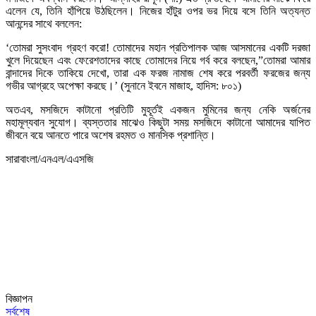
এলেন যে, তিনি হাঁপিয়ে উঠছিলেন। নিজের হাঁটুর ওপর ভর দিয়ে বসে তিনি অত্যন্ত
আনন্দের সাথে বললেন:
‘তোমরা সুসংবাদ গ্রহণ করো! তোমাদের মহান প্রতিপালক আজ আসমানের একটি দরজা
খুলে দিয়েছেন এবং ফেরেশতাদের কাছে তোমাদের নিয়ে গর্ব করে বলছেন,”তোমরা আমার
বান্দাদের দিকে তাকিয়ে দেখো, তারা এক ফরজ নামাজ শেষ করে পরবর্তী ফরজের জন্য
গভীর আগ্রহে অপেক্ষা করছে।’ (সুনানে ইবনে মাজাহ, হাদিস: ৮০১)
অতএব, মসজিদে কাটানো প্রতিটি মুহূর্তই একজন মুমিনের জন্য নেকি অর্জনের
মহামূল্যবান সুযোগ। ব্যস্ততার মাঝেও কিছুটা সময় মসজিদে কাটানো আমাদের যাপিত
জীবনে বয়ে আনতে পারে অশেষ রহমত ও মানসিক প্রশান্তি।
সারাবাংলা/এনএল/এএসজি
বিজ্ঞাপন
সর্বশেষ