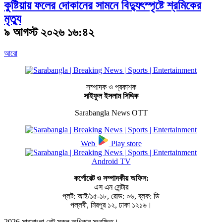
কুষ্টিয়ায় ফলের দোকানের সামনে বিদ্যুৎস্পৃষ্টে শ্রমিকের
মৃত্যু
৯ আগস্ট ২০২৬ ১৬:৪২
আরো
সম্পাদক ও প্রকাশক
সাইফুল ইসলাম সিদ্দিক
Sarabangla News OTT
Web
Play store
Android TV
কর্পোরেট ও সম্পাদকীয় অফিস:
এস এন সেন্টার
প্লট: আই/১৫-১৮, রোড: ০৬, ব্লক: ডি
পল্লবী, মিরপুর ১২, ঢাকা ১২১৬।
2026
সারাবাংলা.নেট সকল অধিকার সংরক্ষিত।