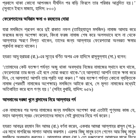
প্রবাসে থাকা কোনো আপনজন দীর্ঘদিন পর বাড়ি ফিরলে তার পরিবার আনন্দিত হয়।’
(সুনানে ইবনে মাজাহ, হাদিস: ৮০০)
ফেরেশতাদের অবিরাম ক্ষমা ও রহমতের দোয়া
যারা মসজিদে প্রবেশ করে দুই রাকাত নফল (তাহিয়্যাতুল মসজিদ) নামাজ আদায় করে
ফরজের জন্য অপেক্ষা করেন, কিংবা ফরজ নামাজ শেষ করে অলসভাবে বসে না থেকে
আল্লাহর স্মরণে লিপ্ত থাকেন, তাদের জন্য আল্লাহর ফেরেশতারা অনবরত ক্ষমার
প্রার্থনা করতে থাকেন।
হযরত আবু হুরায়রা (রা.)-এর সূত্রে বর্ণিত অপর এক হাদিসে রাসূলুল্লাহ (সা.) বলেন:
‘তোমাদের কেউ যতক্ষণ পর্যন্ত অজু থাকা অবস্থায় নিজের নামাজের স্থানে বসে থাকে,
ফেরেশতারা তার জন্য এই বলে দোয়া করতে থাকে-“হে আল্লাহ! আপনি তাকে ক্ষমা করে
দিন, হে আল্লাহ! আপনি তার প্রতি দয়া করুন।” আর যতক্ষণ পর্যন্ত কোনো ব্যক্তিকে
নামাজ (পরবর্তী নামাজের অপেক্ষায়) মসজিদে আটকে রাখে, সে মূলত নামাজের মধ্যেই
অতিবাহিত করে বলে গণ্য হয়।’ (সহিহ বুখারি, হাদিস: ৬৫৯)
আসমানের দরজা খুলে বান্দাদের নিয়ে আল্লাহর গর্ব
এক নামাজের পর অপর নামাজের জন্য মসজিদে অপেক্ষা করা এতটাই পুণ্যময় কাজ যে,
মহান আল্লাহ স্বয়ং ফেরেশতাদের সামনে সেই বান্দাদের নিয়ে গর্ব করেন।
হযরত আবদুর রহমান বিন আমর (রা.) বর্ণনা করেন, একবার আমরা আল্লাহর রাসূল (সা.)-
এর সাথে মাগরিবের সালাত আদায় করলাম। এরপর কিছু মানুষ চলে গেলেন আর কিছু মানুষ
মসজিদে অবস্থান করলেন। আল্লাহর রাসূল (সা.) এত দ্রুতবেগে আমাদের মাঝে ফিরে