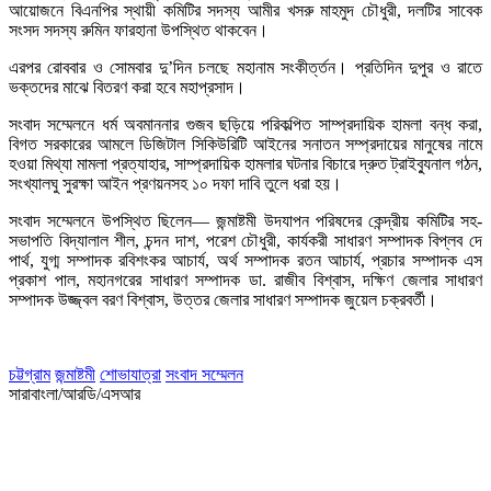
আয়োজনে বিএনপির স্থায়ী কমিটির সদস্য আমীর খসরু মাহমুদ চৌধুরী, দলটির সাবেক
সংসদ সদস্য রুমিন ফারহানা উপস্থিত থাকবেন।
এরপর রোববার ও সোমবার দু’দিন চলছে মহানাম সংকীর্ত্তন। প্রতিদিন দুপুর ও রাতে
ভক্তদের মাঝে বিতরণ করা হবে মহাপ্রসাদ।
সংবাদ সম্মেলনে ধর্ম অবমাননার গুজব ছড়িয়ে পরিকল্পিত সাম্প্রদায়িক হামলা বন্ধ করা,
বিগত সরকারের আমলে ডিজিটাল সিকিউরিটি আইনের সনাতন সম্প্রদায়ের মানুষের নামে
হওয়া মিথ্যা মামলা প্রত্যাহার, সাম্প্রদায়িক হামলার ঘটনার বিচারে দ্রুত ট্রাইব্যুনাল গঠন,
সংখ্যালঘু সুরক্ষা আইন প্রণয়নসহ ১০ দফা দাবি তুলে ধরা হয়।
সংবাদ সম্মেলনে উপস্থিত ছিলেন— জন্মাষ্টমী উদযাপন পরিষদের কেন্দ্রীয় কমিটির সহ-
সভাপতি বিদ্যালাল শীল, চন্দন দাশ, পরেশ চৌধুরী, কার্যকরী সাধারণ সম্পাদক বিপ্লব দে
পার্থ, যুগ্ম সম্পাদক রবিশংকর আচার্য, অর্থ সম্পাদক রতন আচার্য, প্রচার সম্পাদক এস
প্রকাশ পাল, মহানগরের সাধারণ সম্পাদক ডা. রাজীব বিশ্বাস, দক্ষিণ জেলার সাধারণ
সম্পাদক উজ্জ্বল বরণ বিশ্বাস, উত্তর জেলার সাধারণ সম্পাদক জুয়েল চক্রবর্তী।
চট্টগ্রাম
জন্মাষ্টমী
শোভাযাত্রা
সংবাদ সম্মেলন
সারাবাংলা/আরডি/এসআর