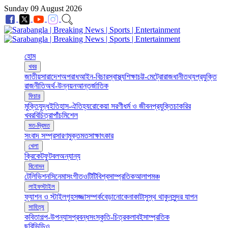
Sunday 09 August 2026
হোম
খবর
জাতীয়
সারাদেশ
অপরাধ
আইন-বিচার
স্বাস্থ্য
শিক্ষা
চট্ট-মেট্রো
রাজধানী
তথ্যপ্রযুক্তি
রাজনীতি
অর্থ-উন্নয়ন
আন্তর্জাতিক
ফিচার
মুক্তিযুদ্ধ
ইতিহাস-ঐতিহ্য
রোকেয়া সরণী
ধর্ম ও জীবন
প্রযুক্তি
চাকরির
খবর
বিচিত্রা
পাঁচমিশেল
মত-দ্বিমত
সংবাদ সম্প্রসারণ
মুক্তমত
সাক্ষাৎকার
খেলা
ক্রিকেট
ফুটবল
অন্যান্য
বিনোদন
টেলিভিশন
সিনেমা
সংগীত
ওটিটি
বিশ্ব
সাম্প্রতিক
আলাপ
মঞ্চ
লাইফস্টাইল
ফ্যাশন ও স্টাইল
গৃহসজ্জা
সম্পর্ক
বেড়ানো
কেনাকাটা
সুস্থ থাকুন
সুন্দর যাপন
সাহিত্য
কবিতা
গল্প-উপন্যাস
প্রবন্ধ
সংস্কৃতি-চিত্রকলা
বই
সাম্প্রতিক
ছবি
ভিডিও