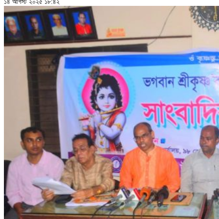
১৪ আগস্ট ২০২৫ ১৮:৪২