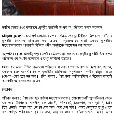
নগরীর রহমতগঞ্জের কার্যালয়ে কেন্দ্রীয় জন্মাষ্টমী উপদযাপন পরিষদের সংবাদ সম্মেলন
চট্টগ্রাম ব্যুরো:
সনাতন ধর্মাবলম্বীদের ভগবান শ্রীকৃষ্ণের জন্মতিথিতে চট্টগ্রামে চারদিনের
জন্মাষ্টমী উৎসবের আয়োজন করা হয়েছে। প্রতিবছরের মতো এবারও জন্মাষ্টমীর
মহাশোভাযাত্রার পাশাপাশি বিভিন্ন ধর্মীয় অনুষ্ঠানের আয়োজন করা হয়েছে।
বৃহস্পতিবার (১৪ আগস্ট) দুপুরে নগরীর রহমতগঞ্জের কার্যালয়ে কেন্দ্রীয় জন্মাষ্টমী উপদযাপন
পরিষদের এক সংবাদ সম্মেলনে এ তথ্য জানানো হয়েছে।
সংবাদ সম্মেলনে লিখিত বক্তব্যে পরিষদের সাধারণ সম্পাদক রুপলাল দাশ রুপু জানান,
শুক্রবার (১৫ আগস্ট) থেকে জন্মাষ্টমীর চারদিনের অনুষ্ঠানমালা নগরীর যাত্রা মোহন
(জেএম) সেন হলে শুরু হবে। এদিন সকাল ১০টায় রচনা প্রতিযোগিতা ও বিকেলে সনাতনী
কনসার্টের আয়োজন করা হয়েছে।
বিজ্ঞাপন
শনিবার সকাল ১০টায় বের হবে বর্ণাঢ্য মহাশোভাযাত্রা। শোভাযাত্রাটি আন্দরকিল্লা থেকে
শুরু হয়ে টেরিবাজার, লালদীঘি, কোতোয়ালী, নিউমার্কেট, তিনপোল, বোস ব্রাদার্স, ডিসি
হিল, চেরাগি পাহাড় হয়ে জেএম সেন হলে এসে শেষ হবে। একই ভেন্যুতে দুপুর থেকে
রাত পর্যন্ত পর্যায়ক্রমে যুব সম্মেলন, মাতৃ সম্মেলন ও ধর্মমহাসম্মেলন হবে। এসব