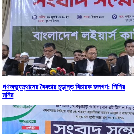
গণঅভ্যুত্থানের বৈধতার চূড়ান্ত বিচারক জনগণ: শিশির
মনির