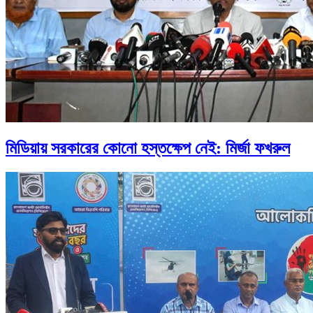
মিডিয়ায় সরকারের কোনো হস্তক্ষেপ নেই: মির্জা ফখরুল