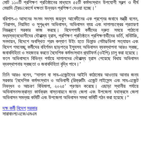
মোট ১১০টি প্রশিক্ষণ প্রতিষ্ঠানের মাধ্যমে ৫৫টি কর্মসংস্থান উপযোগী স্বল্প ও দীর্ঘ
মেয়াদি ট্রেড/কোর্সে দক্ষতা উন্নয়ন প্রশিক্ষণ দেওয়া হচ্ছে।’
বরিশাল-৩ আসনের সংসদ সদস্য জয়নুল আবেদীনের এক প্রশ্নের জবাবে মন্ত্রী বলেন,
‘নিরাপদ, নিয়মিত ও সুশৃঙ্খল অভিবাসন, অভিবাসন ব্যয় এবং দালালচক্রের প্রতারণা
নিয়ন্ত্রণে সরকার কাজ করছে। বিদেশগামী কর্মীদের দ্রুত সময়ে পাঠানো
মধ্যস্বত্বভোগীদের দৌরাত্ম্য হ্রাস, প্রশিক্ষণ প্রতিষ্ঠানে প্রশিক্ষণার্থীদের ভর্তি, মনিটরিং,
সনদায়ন, বিদেশে অবস্থিত শ্রম কল্যাণ উইং হতে ডিমান্ড লেটার/ভিসা সত্যায়ন এবং
বিদেশ গমনেচ্ছু কর্মীদের বহির্গমন ছাড়পত্র ইস্যুসহ অভিবাসন ব্যবস্থাপনা আরও স্বচ্ছ,
জবাবদিহিতা ও সহজতর করতে বৈদেশিক কর্মসংস্থান প্ল্যাটফর্ম (ওইপি) চালু করা হয়েছে।
ফলে অভিবাসনে বিভিন্ন পর্যায়ে দালালদের দৌরাত্ম্য হ্রাস পেয়েছে বিধায় অভিবাসন
ব্যবস্থাপনায় স্বচ্ছতা ও জবাবদিহিতা বৃদ্ধি পাবে।’
তিনি আরও বলেন, “দালাল বা সাব-এজেন্টদের আইনি কাঠামোর আওতায় আনার জন্য
সরকার ‘বৈদেশিক কর্মসংস্থান ও অভিবাসী (রিক্রুটিং এজেন্ট লাইসেন্স এবং সাব-এজেন্ট
নিবন্ধন ও আচরণ বিধিমালা, ২০২৫’ প্রণয়ন করেছে। এছাড়া স্থানীয় পর্যায়ে
অভিবাসনসংক্রান্ত কার্যক্রম বাস্তবায়নে জন্য জেলা এবং উপজেলা যথাক্রমে জেলা
অভিবাসন সমন্বয় কমিটি এবং উপজেলা অভিবাসন সমধা কমিটি গঠন করা হয়েছে।”
দক্ষ কর্মী
বিদেশ
সরকার
সারাবাংলা/একে/এমএম