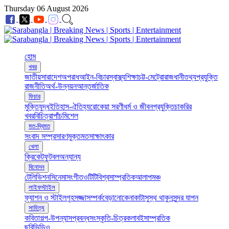
Thursday 06 August 2026
হোম
খবর
জাতীয়
সারাদেশ
অপরাধ
আইন-বিচার
স্বাস্থ্য
শিক্ষা
চট্ট-মেট্রো
রাজধানী
তথ্যপ্রযুক্তি
রাজনীতি
অর্থ-উন্নয়ন
আন্তর্জাতিক
ফিচার
মুক্তিযুদ্ধ
ইতিহাস-ঐতিহ্য
রোকেয়া সরণী
ধর্ম ও জীবন
প্রযুক্তি
চাকরির
খবর
বিচিত্রা
পাঁচমিশেল
মত-দ্বিমত
সংবাদ সম্প্রসারণ
মুক্তমত
সাক্ষাৎকার
খেলা
ক্রিকেট
ফুটবল
অন্যান্য
বিনোদন
টেলিভিশন
সিনেমা
সংগীত
ওটিটি
বিশ্ব
সাম্প্রতিক
আলাপ
মঞ্চ
লাইফস্টাইল
ফ্যাশন ও স্টাইল
গৃহসজ্জা
সম্পর্ক
বেড়ানো
কেনাকাটা
সুস্থ থাকুন
সুন্দর যাপন
সাহিত্য
কবিতা
গল্প-উপন্যাস
প্রবন্ধ
সংস্কৃতি-চিত্রকলা
বই
সাম্প্রতিক
ছবি
ভিডিও