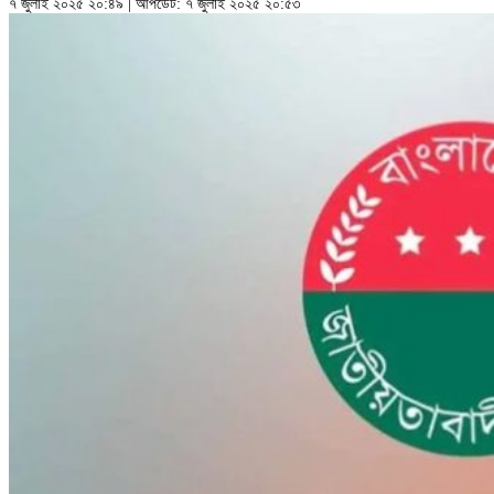
৭ জুলাই ২০২৫ ২০:৪৯ | আপডেট: ৭ জুলাই ২০২৫ ২০:৫৩