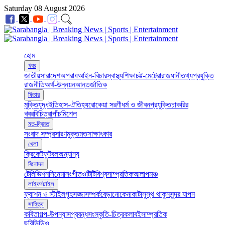
Saturday 08 August 2026
হোম
খবর
জাতীয়
সারাদেশ
অপরাধ
আইন-বিচার
স্বাস্থ্য
শিক্ষা
চট্ট-মেট্রো
রাজধানী
তথ্যপ্রযুক্তি
রাজনীতি
অর্থ-উন্নয়ন
আন্তর্জাতিক
ফিচার
মুক্তিযুদ্ধ
ইতিহাস-ঐতিহ্য
রোকেয়া সরণী
ধর্ম ও জীবন
প্রযুক্তি
চাকরির
খবর
বিচিত্রা
পাঁচমিশেল
মত-দ্বিমত
সংবাদ সম্প্রসারণ
মুক্তমত
সাক্ষাৎকার
খেলা
ক্রিকেট
ফুটবল
অন্যান্য
বিনোদন
টেলিভিশন
সিনেমা
সংগীত
ওটিটি
বিশ্ব
সাম্প্রতিক
আলাপ
মঞ্চ
লাইফস্টাইল
ফ্যাশন ও স্টাইল
গৃহসজ্জা
সম্পর্ক
বেড়ানো
কেনাকাটা
সুস্থ থাকুন
সুন্দর যাপন
সাহিত্য
কবিতা
গল্প-উপন্যাস
প্রবন্ধ
সংস্কৃতি-চিত্রকলা
বই
সাম্প্রতিক
ছবি
ভিডিও