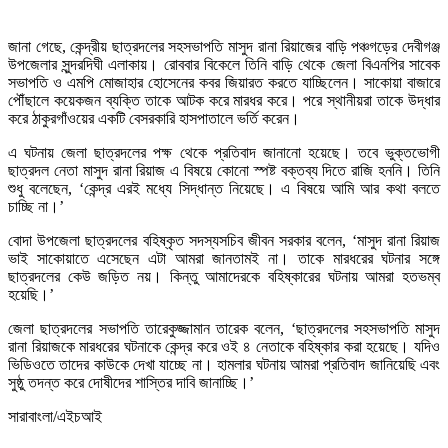
জানা গেছে, কেন্দ্রীয় ছাত্রদলের সহসভাপতি মাসুদ রানা রিয়াজের বাড়ি পঞ্চগড়ের দেবীগঞ্জ
উপজেলার সুন্দরদিঘী এলাকায়। রোববার বিকেলে তিনি বাড়ি থেকে জেলা বিএনপির সাবেক
সভাপতি ও এমপি মোজাহার হোসেনের কবর জিয়ারত করতে যাচ্ছিলেন। সাকোয়া বাজারে
পৌঁছালে কয়েকজন ব্যক্তি তাকে আটক করে মারধর করে। পরে স্থানীয়রা তাকে উদ্ধার
করে ঠাকুরগাঁওয়ের একটি বেসরকারি হাসপাতালে ভর্তি করেন।
এ ঘটনায় জেলা ছাত্রদলের পক্ষ থেকে প্রতিবাদ জানানো হয়েছে। তবে ভুক্তভোগী
ছাত্রদল নেতা মাসুদ রানা রিয়াজ এ বিষয়ে কোনো স্পষ্ট বক্তব্য দিতে রাজি হননি। তিনি
শুধু বলেছেন, ‘কেন্দ্র এরই মধ্যে সিদ্ধান্ত নিয়েছে। এ বিষয়ে আমি আর কথা বলতে
চাচ্ছি না।’
বোদা উপজেলা ছাত্রদলের বহিষ্কৃত সদস্যসচিব জীবন সরকার বলেন, ‘মাসুদ রানা রিয়াজ
ভাই সাকোয়াতে এসেছেন এটা আমরা জানতামই না। তাকে মারধরের ঘটনার সঙ্গে
ছাত্রদলের কেউ জড়িত নয়। কিন্তু আমাদেরকে বহিষ্কারের ঘটনায় আমরা হতভম্ব
হয়েছি।’
জেলা ছাত্রদলের সভাপতি তারেকুজ্জামান তারেক বলেন, ‘ছাত্রদলের সহসভাপতি মাসুদ
রানা রিয়াজকে মারধরের ঘটনাকে কেন্দ্র করে ওই ৪ নেতাকে বহিষ্কার করা হয়েছে। যদিও
ভিডিওতে তাদের কাউকে দেখা যাচ্ছে না। হামলার ঘটনায় আমরা প্রতিবাদ জানিয়েছি এবং
সুষ্ঠু তদন্ত করে দোষীদের শাস্তির দাবি জানাচ্ছি।’
সারাবাংলা/এইচআই