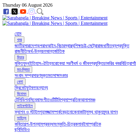
Thursday 06 August 2026
হোম
খবর
জাতীয়
সারাদেশ
অপরাধ
আইন-বিচার
স্বাস্থ্য
শিক্ষা
চট্ট-মেট্রো
রাজধানী
তথ্যপ্রযুক্তি
রাজনীতি
অর্থ-উন্নয়ন
আন্তর্জাতিক
ফিচার
মুক্তিযুদ্ধ
ইতিহাস-ঐতিহ্য
রোকেয়া সরণী
ধর্ম ও জীবন
প্রযুক্তি
চাকরির খবর
বিচিত্রা
পা
মত-দ্বিমত
সংবাদ সম্প্রসারণ
মুক্তমত
সাক্ষাৎকার
খেলা
ক্রিকেট
ফুটবল
অন্যান্য
বিনোদন
টেলিভিশন
সিনেমা
সংগীত
ওটিটি
বিশ্ব
সাম্প্রতিক
আলাপ
মঞ্চ
লাইফস্টাইল
ফ্যাশন ও স্টাইল
গৃহসজ্জা
সম্পর্ক
বেড়ানো
কেনাকাটা
সুস্থ থাকুন
সুন্দর যাপন
সাহিত্য
কবিতা
গল্প-উপন্যাস
প্রবন্ধ
সংস্কৃতি-চিত্রকলা
বই
সাম্প্রতিক
ছবি
ভিডিও