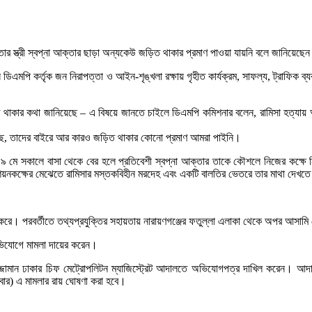
ার স্ত্রী স্বপ্না আক্তার ছাড়া অন্যকেউ জড়িত থাকার প্রমাণ পাওয়া যায়নি বলে জানিয়ে
 ডিএমপি কর্তৃক জন নিরাপত্তা ও আইন-শৃঙ্খলা রক্ষায় গৃহীত কার্যক্রম, সাফল্য, ট্রাফিক ব্
থাকার কথা জানিয়েছে – এ বিষয়ে জানতে চাইলে ডিএমপি কমিশনার বলেন, রামিসা হত্যায় 
া হয়েছে, তাদের বাইরে আর কারও জড়িত থাকার কোনো প্রমাণ আমরা পাইনি।
ত ১৯ মে সকালে বাসা থেকে বের হলে প্রতিবেশী স্বপ্না আক্তার তাকে কৌশলে নিজের কক্ষে নি
শয়নকক্ষের মেঝেতে রামিসার মস্তকবিহীন মরদেহ এবং একটি বালতির ভেতরে তার মাথা দেখত
করে। পরবর্তীতে তথ্যপ্রযুক্তির সহায়তায় নারায়ণগঞ্জের ফতুল্লা এলাকা থেকে অপর আসামি
 অভিযোগে মামলা দায়ের করেন।
ুজ্জামান ঢাকার চিফ মেট্রোপলিটন ম্যাজিস্ট্রেট আদালতে অভিযোগপত্র দাখিল করেন। আ
োববার) এ মামলার রায় ঘোষণা করা হবে।