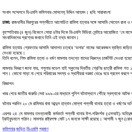
সংবাদ সম্মেলনে ডিএমপি কমিশনার মোসলেহ্ উদ্দিন আহমদ। ছবি: সারাবাংলা
ঢাকা:
রাজধানীর মিরপুরের পল্লবীতে আলোচিত রামিসা হত্যার সঙ্গে আসামি সোহেল রানা ও ত
বৃহস্পতিবার (৪ জুন) বিকেলে সোয়া ৪টার দিকে ডিএমপি মিডিয়া সেন্টারে আয়োজিত ‘মে মাসে
সাংবাদিকদের প্রশ্নের জবাবে তিনি এই তথ্য জানান।
রামিসা হত্যায় গ্রেফতার আসামি আদালত চত্বরে ‘ডলার’ নামের আরেকজন ব্যক্তি জড়িত 
দেওয়া হয়েছে।
তিনি বলেন, শিশু রামিসা হত্যা ও ধর্ষণ মামলায় তদন্তে যাদের বিরুদ্ধে চার্জশিট দেওয়
মামলার বিবরণে জানা যায়, পপুলার মডেল হাই স্কুলের দ্বিতীয় শ্রেণির ছাত্রী রামিসা গ
পান। কোনো সাড়া না পেয়ে পরিবারের সদস্য ও স্থানীয়রা দরজা ভেঙে ঘরে প্রবেশ করলে 
বিজ্ঞাপন
খবর পেয়ে জাতীয় জরুরি সেবা ৯৯৯-এর মাধ্যমে পুলিশ ঘটনাস্থলে পৌঁছে স্বপ্নাকে আটক 
ঘটনার পরদিন ২০ মে রামিসার বাবা আব্দুল হান্নান মোল্লা পল্লবী থানায় হত্যা ও ধর্ষণের
এরপর ২৪ মে মামলার তদন্তকারী কর্মকর্তা পল্লবী থানার উপ-পরিদর্শক (এসআই) অহিদ
ট্রাইব্যুনালে পাঠান। মামলায় রাষ্ট্রপক্ষ মোট ১৭ জনকে সাক্ষী রয়েছে। আগামী ৭ জুন (র
কমিশনার
জড়িত
ডিএমপি
প্রমাণ