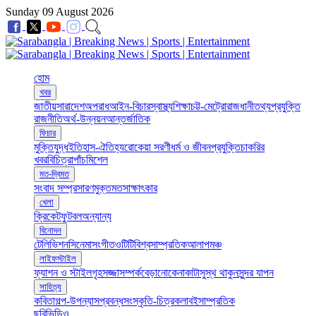
Sunday 09 August 2026
হোম
খবর
জাতীয়
সারাদেশ
অপরাধ
আইন-বিচার
স্বাস্থ্য
শিক্ষা
চট্ট-মেট্রো
রাজধানী
তথ্যপ্রযুক্তি
রাজনীতি
অর্থ-উন্নয়ন
আন্তর্জাতিক
ফিচার
মুক্তিযুদ্ধ
ইতিহাস-ঐতিহ্য
রোকেয়া সরণী
ধর্ম ও জীবন
প্রযুক্তি
চাকরির
খবর
বিচিত্রা
পাঁচমিশেল
মত-দ্বিমত
সংবাদ সম্প্রসারণ
মুক্তমত
সাক্ষাৎকার
খেলা
ক্রিকেট
ফুটবল
অন্যান্য
বিনোদন
টেলিভিশন
সিনেমা
সংগীত
ওটিটি
বিশ্ব
সাম্প্রতিক
আলাপ
মঞ্চ
লাইফস্টাইল
ফ্যাশন ও স্টাইল
গৃহসজ্জা
সম্পর্ক
বেড়ানো
কেনাকাটা
সুস্থ থাকুন
সুন্দর যাপন
সাহিত্য
কবিতা
গল্প-উপন্যাস
প্রবন্ধ
সংস্কৃতি-চিত্রকলা
বই
সাম্প্রতিক
ছবি
ভিডিও