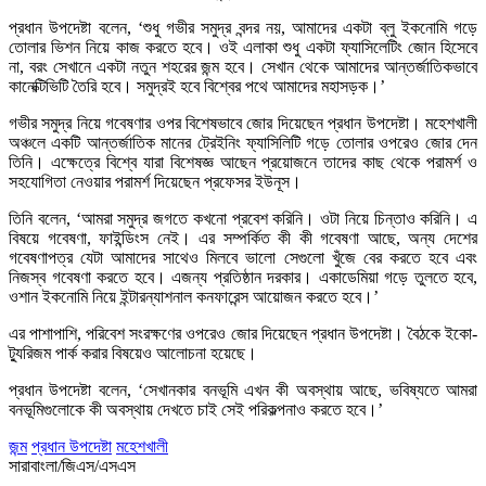
প্রধান উপদেষ্টা বলেন, ‘শুধু গভীর সমুদ্র বন্দর নয়, আমাদের একটা ব্লু ইকনোমি গড়ে
তোলার ভিশন নিয়ে কাজ করতে হবে। ওই এলাকা শুধু একটা ফ্যাসিলেটিং জোন হিসেবে
না, বরং সেখানে একটা নতুন শহরের জন্ম হবে। সেখান থেকে আমাদের আন্তর্জাতিকভাবে
কানেক্টিভিটি তৈরি হবে। সমুদ্রই হবে বিশ্বের পথে আমাদের মহাসড়ক।’
গভীর সমুদ্র নিয়ে গবেষণার ওপর বিশেষভাবে জোর দিয়েছেন প্রধান উপদেষ্টা। মহেশখালী
অঞ্চলে একটি আন্তর্জাতিক মানের ট্রেইনিং ফ্যাসিলিটি গড়ে তোলার ওপরেও জোর দেন
তিনি। এক্ষেত্রে বিশ্বে যারা বিশেষজ্ঞ আছেন প্রয়োজনে তাদের কাছ থেকে পরামর্শ ও
সহযোগিতা নেওয়ার পরামর্শ দিয়েছেন প্রফেসর ইউনূস।
তিনি বলেন, ‘আমরা সমুদ্র জগতে কখনো প্রবেশ করিনি। ওটা নিয়ে চিন্তাও করিনি। এ
বিষয়ে গবেষণা, ফাইন্ডিংস নেই। এর সম্পর্কিত কী কী গবেষণা আছে, অন্য দেশের
গবেষণাপত্র যেটা আমাদের সাথেও মিলবে ভালো সেগুলো খুঁজে বের করতে হবে এবং
নিজস্ব গবেষণা করতে হবে। এজন্য প্রতিষ্ঠান দরকার। একাডেমিয়া গড়ে তুলতে হবে,
ওশান ইকনোমি নিয়ে ইন্টারন্যাশনাল কনফারেন্স আয়োজন করতে হবে।’
এর পাশাপাশি, পরিবেশ সংরক্ষণের ওপরেও জোর দিয়েছেন প্রধান উপদেষ্টা। বৈঠকে ইকো-
ট্যুরিজম পার্ক করার বিষয়েও আলোচনা হয়েছে।
প্রধান উপদেষ্টা বলেন, ‘সেখানকার বনভূমি এখন কী অবস্থায় আছে, ভবিষ্যতে আমরা
বনভূমিগুলোকে কী অবস্থায় দেখতে চাই সেই পরিকল্পনাও করতে হবে।’
জন্ম
প্রধান উপদেষ্টা
মহেশখালী
সারাবাংলা/জিএস/এসএস