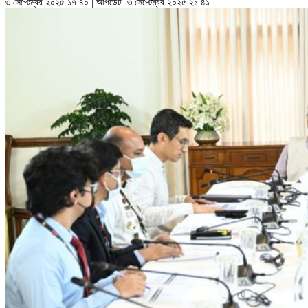
৩ সেপ্টেম্বর ২০২৫ ১৭:৪০ | আপডেট: ৩ সেপ্টেম্বর ২০২৫ ২১:৪১