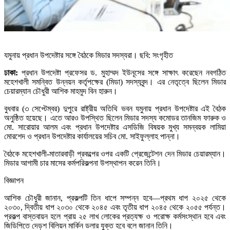
যমুনায় প্রধান উপদেষ্টার সঙ্গে বৈঠকে মিডার সদস্যরা। ছবি: সংগৃহীত
ঢাকা:
প্রধান উপদেষ্টা প্রফেসর ড. মুহাম্মদ ইউনূসের সঙ্গে সাক্ষাৎ করেছেন নবগঠিত
মহেশখালী সমন্বিত উন্নয়ন কর্তৃপক্ষের (মিডা) সদস্যবৃন্দ। এর নেতৃত্বে ছিলেন মিডার
চেয়ারম্যান চৌধুরী আশিক মাহমুদ বিন হারুন।
বুধবার (৩ সেপ্টেম্বর) দুপুরে রাষ্ট্রীয় অতিথি ভবন যমুনায় প্রধান উপদেষ্টার এই বৈঠক
অনুষ্ঠিত হয়েছে। এতে আরও উপস্থিত ছিলেন মিডার সদস্য কমোডর তানজিম ফারুক ও
মো. সারোয়ার আলম এবং প্রধান উপদেষ্টার এসডিজি বিষয়ক মুখ্য সমন্বয়ক লামিয়া
মোরশেদ ও প্রধান উপদেষ্টার কার্যালয়ের সচিব মো. সাইফুল্লাহ পান্না।
বৈঠকে মহেশখালী-মাতারবাড়ী প্রকল্পের ওপর একটি প্রেজেন্টেশন দেন মিডার চেয়ারম্যান।
মিডার আগামী চার মাসের কর্মপরিকল্পনা উপস্থাপন করেন তিনি।
বিজ্ঞাপন
আশিক চৌধুরী জানান, প্রকল্পটি তিন ধাপে সম্পন্ন হবে—প্রথম ধাপ ২০২৫ থেকে
২০৩০, দ্বিতীয় ধাপ ২০৩০ থেকে ২০৪৫ এবং তৃতীয় ধাপ ২০৪৫ থেকে ২০৫৫ পর্যন্ত।
প্রকল্প বাস্তবায়ন হলে প্রায় ২৫ লাখ লোকের প্রত্যক্ষ ও পরোক্ষ কর্মসংস্থান হবে এবং
জিডিপিতে দেড়শ বিলিয়ন মার্কিন ডলার যুক্ত হবে বলে জানান তিনি।