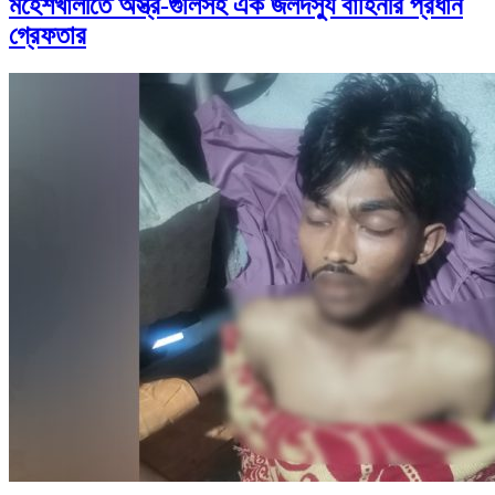
মহেশখালীতে অস্ত্র-গুলিসহ এক জলদস্যু বাহিনীর প্রধান
গ্রেফতার