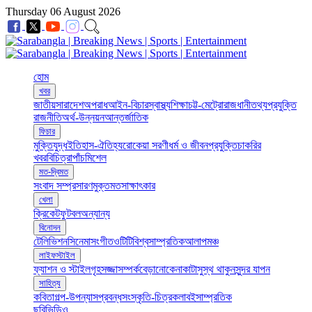
Thursday 06 August 2026
হোম
খবর
জাতীয়
সারাদেশ
অপরাধ
আইন-বিচার
স্বাস্থ্য
শিক্ষা
চট্ট-মেট্রো
রাজধানী
তথ্যপ্রযুক্তি
রাজনীতি
অর্থ-উন্নয়ন
আন্তর্জাতিক
ফিচার
মুক্তিযুদ্ধ
ইতিহাস-ঐতিহ্য
রোকেয়া সরণী
ধর্ম ও জীবন
প্রযুক্তি
চাকরির
খবর
বিচিত্রা
পাঁচমিশেল
মত-দ্বিমত
সংবাদ সম্প্রসারণ
মুক্তমত
সাক্ষাৎকার
খেলা
ক্রিকেট
ফুটবল
অন্যান্য
বিনোদন
টেলিভিশন
সিনেমা
সংগীত
ওটিটি
বিশ্ব
সাম্প্রতিক
আলাপ
মঞ্চ
লাইফস্টাইল
ফ্যাশন ও স্টাইল
গৃহসজ্জা
সম্পর্ক
বেড়ানো
কেনাকাটা
সুস্থ থাকুন
সুন্দর যাপন
সাহিত্য
কবিতা
গল্প-উপন্যাস
প্রবন্ধ
সংস্কৃতি-চিত্রকলা
বই
সাম্প্রতিক
ছবি
ভিডিও