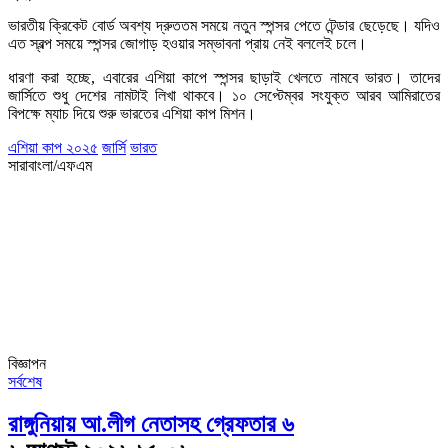
ভারতীয় ক্রিকেট বোর্ড অবশ্য দ্রুততম সময়ে নতুন স্পন্সর পেতে টেন্ডার ছেড়েছে। যদিও
এত স্বল্প সময়ে স্পন্সর জোগাড় হওয়ার সম্ভাবনা প্রায় নেই বললেই চলে।
ধারণা করা হচ্ছে, এবারের এশিয়া কাপে স্পন্সর ছাড়াই খেলতে নামবে ভারত। তাদের
জার্সিতে শুধু দেশের নামটাই লিখা থাকবে। ১০ সেপ্টেম্বর সংযুক্ত আরব আমিরাতের
বিপক্ষে ম্যাচ দিয়ে শুরু ভারতের এশিয়া কাপ মিশন।
এশিয়া কাপ ২০২৫
জার্সি
ভারত
সারাবাংলা/এফএম
বিজ্ঞাপন
সর্বশেষ
রাঙ্গুনিয়ায় আ.লীগ নেতাসহ গ্রেফতার ৬