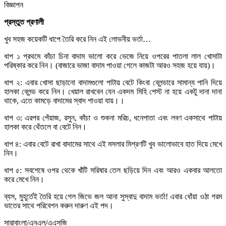
বিজ্ঞাপন
প্রস্তুত প্রণালী
খুব সহজ কয়েকটি ধাপে তৈরি করে নিন এই লোভনীয় ভর্তা…
ধাপ ১ প্রথমে কাঁচা চিনা বাদাম ভালো করে ভেজে নিয়ে ওপরের পাতলা লাল খোসাটা
পরিষ্কার করে নিন। (বাজারে ভাজা বাদাম পাওয়া গেলে কাজটা আরও সহজ হয়ে যায়)।
ধাপ ২: এবার খোসা ছাড়ানো বাদামগুলো পাটায় বেটে কিংবা ব্লেন্ডারে সামান্য পানি দিয়ে
হালকা ব্লেন্ড করে নিন। খেয়াল রাখবেন যেন একদম মিহি পেস্ট না হয়ে একটু দানা দানা
থাকে, এতে কামড়ে বাদামের স্বাদ পাওয়া যায়।।
ধাপ ৩: এরপর পেঁয়াজ, রসুন, কাঁচা ও শুকনা মরিচ, ধনেপাতা এবং লবণ একসাথে পাটায়
হালকা করে থেঁতলে বা বেটে নিন।
ধাপ ৪: এবার বেটে রাখা বাদামের সাথে এই মসলার মিশ্রণটি খুব ভালোভাবে হাত দিয়ে মেখে
নিন।
ধাপ ৫: সবশেষে ওপর থেকে খাঁটি সরিষার তেল ছড়িয়ে দিন এবং আরও একবার আলতো
করে মেখে নিন।
ব্যস, মুহূর্তেই তৈরি হয়ে গেল জিভে জল আনা সুস্বাদু বাদাম ভর্তা! এবার ধোঁয়া ওঠা গরম
ভাতের সাথে পরিবেশন করুন দারুণ এই পদ।
সারাবাংলা/এনএল/এএসজি