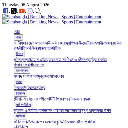
Thursday 06 August 2026
হোম
খবর
জাতীয়
সারাদেশ
অপরাধ
আইন-বিচার
স্বাস্থ্য
শিক্ষা
চট্ট-মেট্রো
রাজধানী
তথ্যপ্রযুক্তি
রাজনীতি
অর্থ-উন্নয়ন
আন্তর্জাতিক
ফিচার
মুক্তিযুদ্ধ
ইতিহাস-ঐতিহ্য
রোকেয়া সরণী
ধর্ম ও জীবন
প্রযুক্তি
চাকরির
খবর
বিচিত্রা
পাঁচমিশেল
মত-দ্বিমত
সংবাদ সম্প্রসারণ
মুক্তমত
সাক্ষাৎকার
খেলা
ক্রিকেট
ফুটবল
অন্যান্য
বিনোদন
টেলিভিশন
সিনেমা
সংগীত
ওটিটি
বিশ্ব
সাম্প্রতিক
আলাপ
মঞ্চ
লাইফস্টাইল
ফ্যাশন ও স্টাইল
গৃহসজ্জা
সম্পর্ক
বেড়ানো
কেনাকাটা
সুস্থ থাকুন
সুন্দর যাপন
সাহিত্য
কবিতা
গল্প-উপন্যাস
প্রবন্ধ
সংস্কৃতি-চিত্রকলা
বই
সাম্প্রতিক
ছবি
ভিডিও