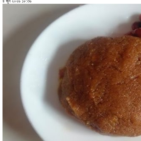
৪ জুন ২০২৬ ১৮:৩৬