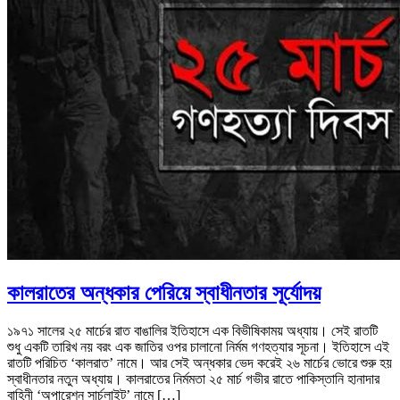
কালরাতের অন্ধকার পেরিয়ে স্বাধীনতার সূর্যোদয়
১৯৭১ সালের ২৫ মার্চের রাত বাঙালির ইতিহাসে এক বিভীষিকাময় অধ্যায়। সেই রাতটি
শুধু একটি তারিখ নয় বরং এক জাতির ওপর চালানো নির্মম গণহত্যার সূচনা। ইতিহাসে এই
রাতটি পরিচিত ‘কালরাত’ নামে। আর সেই অন্ধকার ভেদ করেই ২৬ মার্চের ভোরে শুরু হয়
স্বাধীনতার নতুন অধ্যায়। কালরাতের নির্মমতা ২৫ মার্চ গভীর রাতে পাকিস্তানি হানাদার
বাহিনী ‘অপারেশন সার্চলাইট’ নামে […]