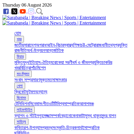
Thursday 06 August 2026
হোম
খবর
জাতীয়
সারাদেশ
অপরাধ
আইন-বিচার
স্বাস্থ্য
শিক্ষা
চট্ট-মেট্রো
রাজধানী
তথ্যপ্রযুক্তি
রাজনীতি
অর্থ-উন্নয়ন
আন্তর্জাতিক
ফিচার
মুক্তিযুদ্ধ
ইতিহাস-ঐতিহ্য
রোকেয়া সরণী
ধর্ম ও জীবন
প্রযুক্তি
চাকরির
খবর
বিচিত্রা
পাঁচমিশেল
মত-দ্বিমত
সংবাদ সম্প্রসারণ
মুক্তমত
সাক্ষাৎকার
খেলা
ক্রিকেট
ফুটবল
অন্যান্য
বিনোদন
টেলিভিশন
সিনেমা
সংগীত
ওটিটি
বিশ্ব
সাম্প্রতিক
আলাপ
মঞ্চ
লাইফস্টাইল
ফ্যাশন ও স্টাইল
গৃহসজ্জা
সম্পর্ক
বেড়ানো
কেনাকাটা
সুস্থ থাকুন
সুন্দর যাপন
সাহিত্য
কবিতা
গল্প-উপন্যাস
প্রবন্ধ
সংস্কৃতি-চিত্রকলা
বই
সাম্প্রতিক
ছবি
ভিডিও